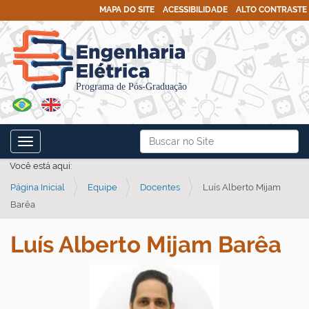
MAPA DO SITE
ACESSIBILIDADE
ALTO CONTRASTE
N
Busca
Toggle navigation
a
Busca Avançada…
Você está aqui:
v
Página Inicial
Equipe
Docentes
Luís Alberto Mijam
e
Barêa
g
a
Luís Alberto Mijam Barêa
ç
ã
o